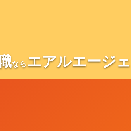
職
エアルエージェ
なら