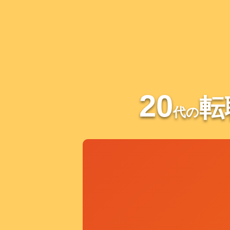
20
転
代
の