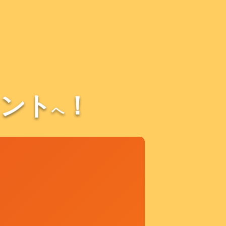
ント
！
へ